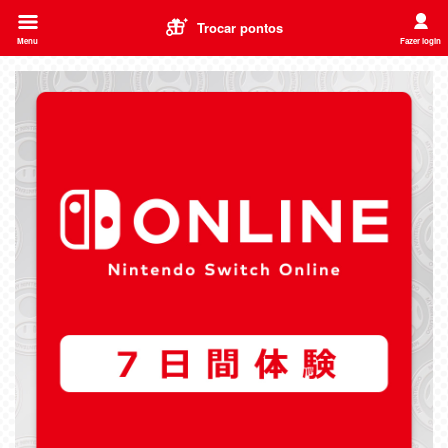
Trocar pontos
Menu
Fazer login