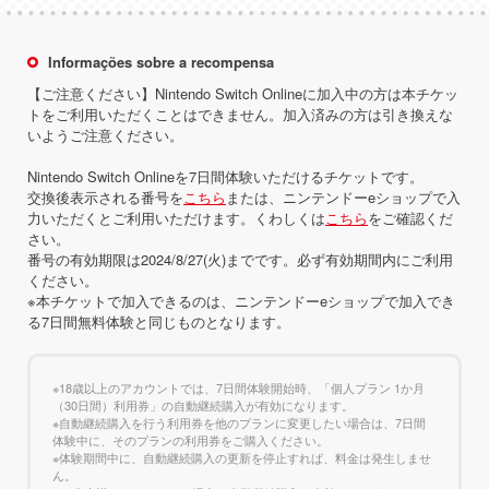
Informações sobre a recompensa
【ご注意ください】Nintendo Switch Onlineに加入中の方は本チケッ
トをご利用いただくことはできません。加入済みの方は引き換えな
いようご注意ください。
Nintendo Switch Onlineを7日間体験いただけるチケットです。
交換後表示される番号を
こちら
または、ニンテンドーeショップで入
力いただくとご利用いただけます。くわしくは
こちら
をご確認くだ
さい。
番号の有効期限は2024/8/27(火)までです。必ず有効期間内にご利用
ください。
※本チケットで加入できるのは、ニンテンドーeショップで加入でき
る7日間無料体験と同じものとなります。
※18歳以上のアカウントでは、7日間体験開始時、「個人プラン 1か月
（30日間）利用券」の自動継続購入が有効になります。
※自動継続購入を行う利用券を他のプランに変更したい場合は、7日間
体験中に、そのプランの利用券をご購入ください。
※体験期間中に、自動継続購入の更新を停止すれば、料金は発生しませ
ん。