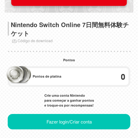
Nintendo Switch Online 7日間無料体験チ
ケット
Código de download
Pontos
0
Pontos de platina
Crie uma conta Nintendo
para começar a ganhar pontos
e troque-os por recompensas!
Fazer login/Criar conta