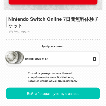
Nintendo Switch Online 7日間無料体験チ
ケット
Код загрузки
Требуется очков:
0
Платиновые очки
Создайте учетную запись Nintendo
и зарабатывайте очки My Nintendo,
которые можно обменять на награды!
Войти / создать учетную запись