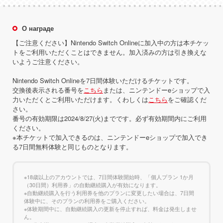
О награде
【ご注意ください】Nintendo Switch Onlineに加入中の方は本チケッ
トをご利用いただくことはできません。加入済みの方は引き換えな
いようご注意ください。
Nintendo Switch Onlineを7日間体験いただけるチケットです。
交換後表示される番号を
こちら
または、ニンテンドーeショップで入
力いただくとご利用いただけます。くわしくは
こちら
をご確認くだ
さい。
番号の有効期限は2024/8/27(火)までです。必ず有効期間内にご利用
ください。
※本チケットで加入できるのは、ニンテンドーeショップで加入でき
る7日間無料体験と同じものとなります。
※18歳以上のアカウントでは、7日間体験開始時、「個人プラン 1か月
（30日間）利用券」の自動継続購入が有効になります。
※自動継続購入を行う利用券を他のプランに変更したい場合は、7日間
体験中に、そのプランの利用券をご購入ください。
※体験期間中に、自動継続購入の更新を停止すれば、料金は発生しませ
ん。