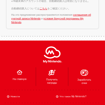
※18歳未満のアカウントの場合、自動継続購入は有効になりません。
自動継続購入については
こちら
をご確認ください。
На это предложение распространяются положения
соглашения об
учетной записи Nintendo
и
условия бонусной программы My
Nintendo
.
На главную
Получить
Заработать
награды
очки
Новости
Что такое My Nintendo?