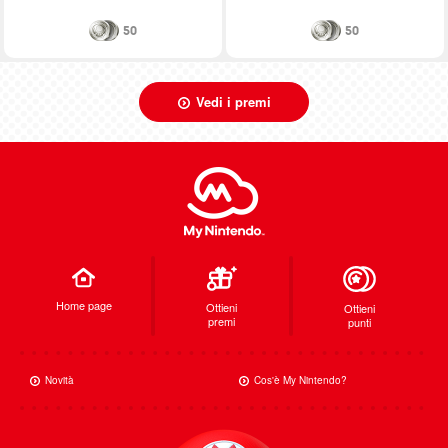
50
50
Vedi i premi
Home page
Ottieni
Ottieni
premi
punti
Novità
Cos'è My Nintendo?