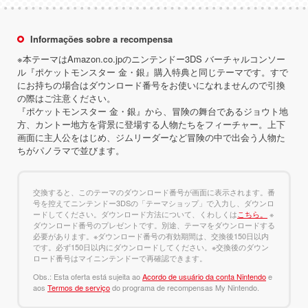
Informações sobre a recompensa
※本テーマはAmazon.co.jpのニンテンドー3DS バーチャルコンソー
ル『ポケットモンスター 金・銀』購入特典と同じテーマです。すで
にお持ちの場合はダウンロード番号をお使いになれませんので引換
の際はご注意ください。
『ポケットモンスター 金・銀』から、冒険の舞台であるジョウト地
方、カントー地方を背景に登場する人物たちをフィーチャー。上下
画面に主人公をはじめ、ジムリーダーなど冒険の中で出会う人物た
ちがパノラマで並びます。
交換すると、このテーマのダウンロード番号が画面に表示されます。番
号を控えてニンテンドー3DSの「テーマショップ」で入力し、ダウンロ
ードしてください。ダウンロード方法について、くわしくは
こちら。
※
ダウンロード番号のプレゼントです。別途、テーマをダウンロードする
必要があります。※ダウンロード番号の有効期間は、交換後150日以内
です。必ず150日以内にダウンロードしてください。※交換後のダウン
ロード番号はマイニンテンドーで再確認できます。
Obs.: Esta oferta está sujeita ao
Acordo de usuário da conta Nintendo
e
aos
Termos de serviço
do programa de recompensas My Nintendo.