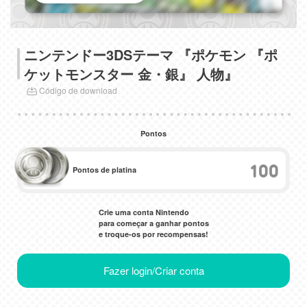
ニンテンドー3DSテーマ 『ポケモン 『ポ
ケットモンスター 金・銀』 人物』
Código de download
Pontos
100
Pontos de platina
Crie uma conta Nintendo
para começar a ganhar pontos
e troque-os por recompensas!
Fazer login/Criar conta