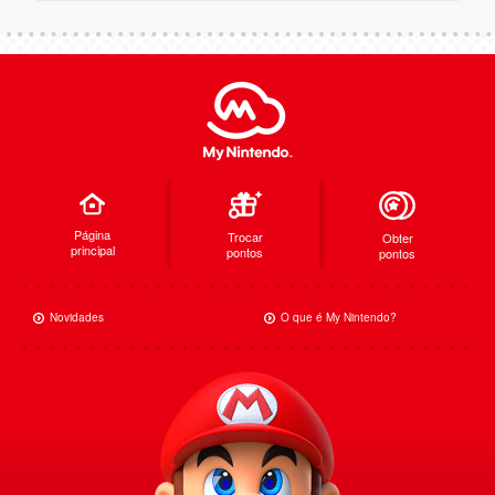
Página
Trocar
Obter
principal
pontos
pontos
Novidades
O que é My Nintendo?