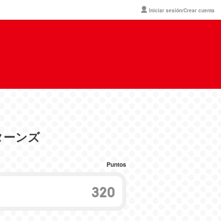
Iniciar sesión/Crear cuenta
ターンズ
Puntos
320