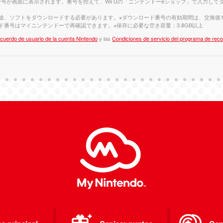
号が画面に表示されます。番号を控えて、Wii Uの「ニンテンドーeショップ」で入力し
途、ソフトをダウンロードする必要があります。※ダウンロード番号の有効期間は、交換後15
ド番号はマイニンテンドーで再確認できます。※保存に必要な空き容量：3.8GB以上
cuerdo de usuario de la cuenta Nintendo
y las
Condiciones de servicio del programa de re