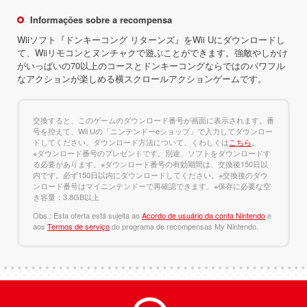
Informações sobre a recompensa
Wiiソフト『ドンキーコング リターンズ』をWii Uにダウンロードし
て、Wiiリモコンとヌンチャクで遊ぶことができます。強敵やしかけ
がいっぱいの70以上のコースとドンキーコングならではのパワフル
なアクションが楽しめる横スクロールアクションゲームです。
交換すると、このゲームのダウンロード番号が画面に表示されます。番
号を控えて、Wii Uの「ニンテンドーeショップ」で入力してダウンロー
ドしてください。ダウンロード方法について、くわしくは
こちら
。
※ダウンロード番号のプレゼントです。別途、ソフトをダウンロードす
る必要があります。※ダウンロード番号の有効期間は、交換後150日以
内です。必ず150日以内にダウンロードしてください。※交換後のダウ
ンロード番号はマイニンテンドーで再確認できます。※保存に必要な空
き容量：3.8GB以上
Obs.: Esta oferta está sujeita ao
Acordo de usuário da conta Nintendo
e
aos
Termos de serviço
do programa de recompensas My Nintendo.