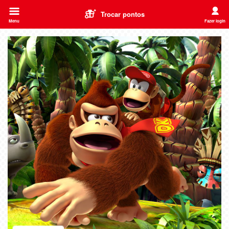
Trocar pontos
Menu
Fazer login