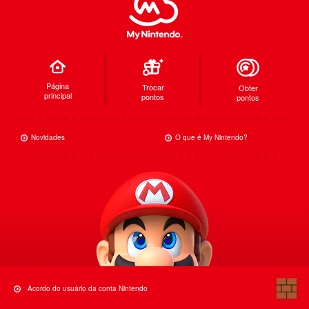
Página
Trocar
Obter
principal
pontos
pontos
Novidades
O que é My Nintendo?
Acordo do usuário da conta Nintendo