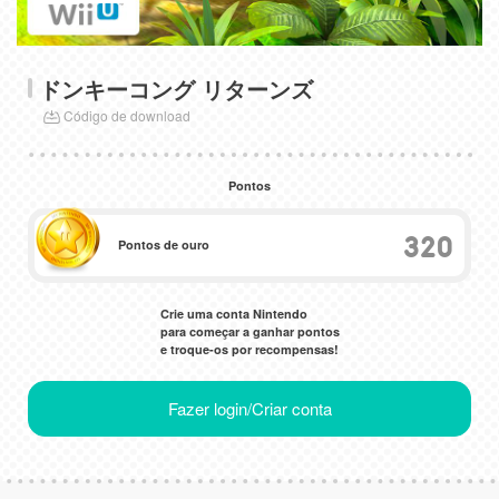
ドンキーコング リターンズ
Código de download
Pontos
320
Pontos de ouro
Crie uma conta Nintendo
para começar a ganhar pontos
e troque-os por recompensas!
Fazer login/Criar conta