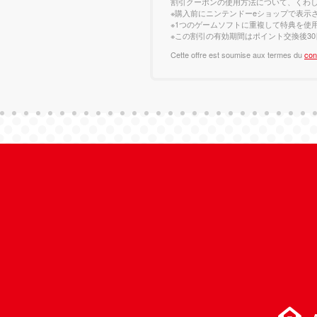
割引クーポンの使用方法について、くわ
※購入前にニンテンドーeショップで表示
※1つのゲームソフトに重複して特典を使
※この割引の有効期間はポイント交換後3
Cette offre est soumise aux termes du
con