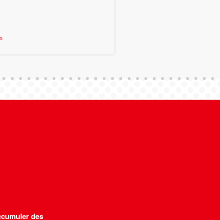
o
.
cumuler des