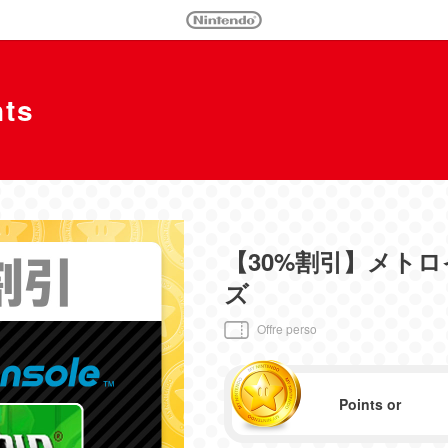
nts
【30%割引】メト
ズ
Offre perso
Points or