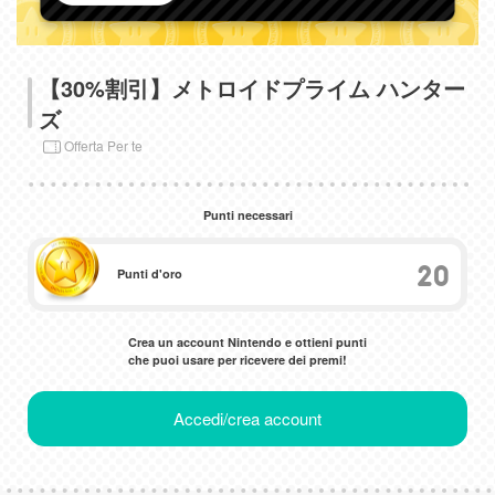
【30%割引】メトロイドプライム ハンター
ズ
Offerta Per te
Punti necessari
20
Punti d'oro
Crea un account Nintendo e ottieni punti
che puoi usare per ricevere dei premi!
Accedi/crea account