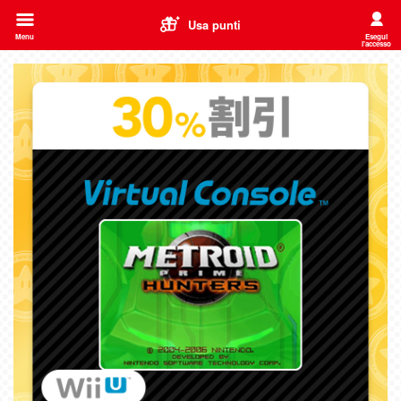
Usa punti
Menu
Esegui
l'accesso