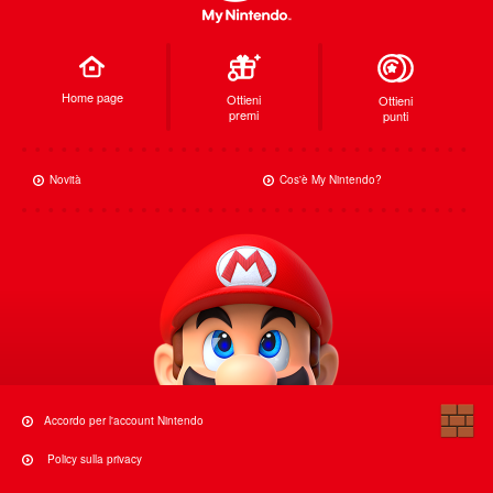
Home page
Ottieni
Ottieni
premi
punti
Novità
Cos'è My Nintendo?
Accordo per l'account Nintendo
Policy sulla privacy