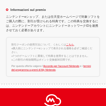
Informazioni sul premio
ニンテンドーeショップ、または任天堂ホームページで対象ソフトを
ご購入の際に、割引が受けられる特典です。この特典を交換するに
は、ニンテンドーアカウントにニンテンドーネットワークIDを連携
させておく必要があります。
割引クーポンの使用方法について、くわしくは
こちら
。
※購入前にニンテンドーeショップで表示される価格を必ずご確認くだ
さい。
※1つのゲームソフトに重複して特典を使用することはできません。
※この割引の有効期間はポイント交換後30日間です。
Per questa offerta valgono l'
Accordo per l'account Nintendo
e i
termini
del programma a premi di My Nintendo
.