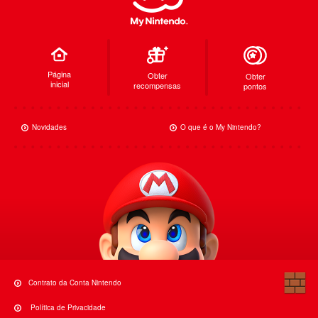
Página
Obter
Obter
inicial
recompensas
pontos
Novidades
O que é o My Nintendo?
Contrato da Conta Nintendo
Política de Privacidade