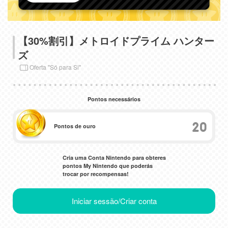
【30%割引】メトロイドプライム ハンター
ズ
Oferta "Só para Si"
Pontos necessários
20
Pontos de ouro
Cria uma Conta Nintendo para obteres
pontos My Nintendo que poderás
trocar por recompensas!
Iniciar sessão/Criar conta