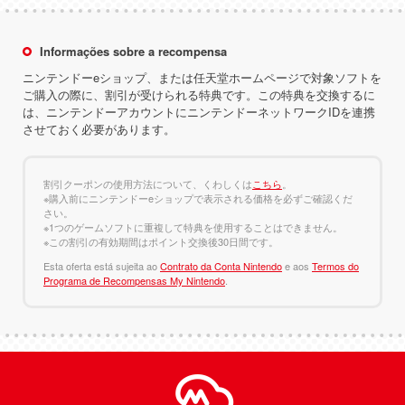
Informações sobre a recompensa
ニンテンドーeショップ、または任天堂ホームページで対象ソフトを
ご購入の際に、割引が受けられる特典です。この特典を交換するに
は、ニンテンドーアカウントにニンテンドーネットワークIDを連携
させておく必要があります。
割引クーポンの使用方法について、くわしくは
こちら
。
※購入前にニンテンドーeショップで表示される価格を必ずご確認くだ
さい。
※1つのゲームソフトに重複して特典を使用することはできません。
※この割引の有効期間はポイント交換後30日間です。
Esta oferta está sujeita ao
Contrato da Conta Nintendo
e aos
Termos do
Programa de Recompensas My Nintendo
.