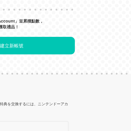
 Account」並累積點數，
獲取禮品！
建立新帳號
の特典を交換するには、ニンテンドーアカ