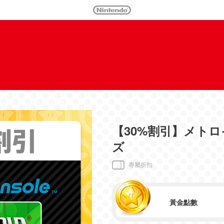
【30%割引】メト
ズ
專屬折扣
黃金點數