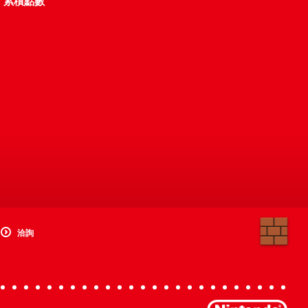
累積點數
洽詢
Nint