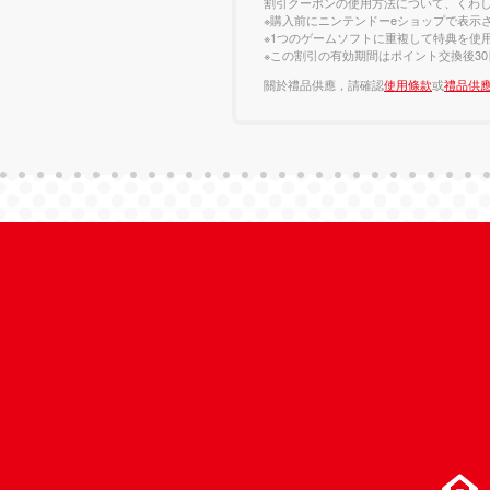
割引クーポンの使用方法について、くわ
※購入前にニンテンドーeショップで表示
※1つのゲームソフトに重複して特典を使
※この割引の有効期間はポイント交換後3
關於禮品供應，請確認
使用條款
或
禮品供