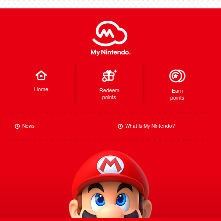
Home
Redeem
Earn
points
points
News
What is My Nintendo?