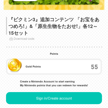
『ピクミン3』追加コンテンツ 「お宝をあ
つめろ!」&「原生生物をたおせ!」各12～
15セット
Download code
Points
55
Gold Points
Create a Nintendo Account to start earning
My Nintendo points that you can redeem for rewards!
Sign in/Create account