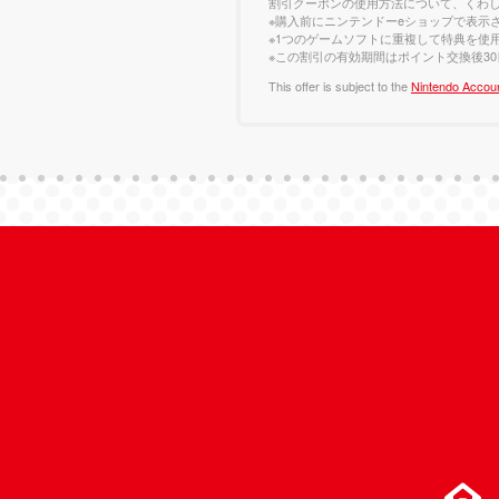
割引クーポンの使用方法について、くわ
※購入前にニンテンドーeショップで表示
※1つのゲームソフトに重複して特典を使
※この割引の有効期間はポイント交換後3
This offer is subject to the
Nintendo Accou