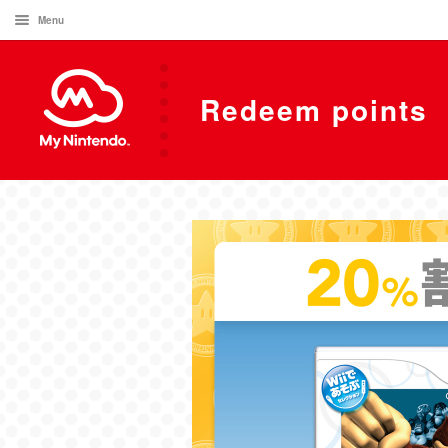
Menu
Redeem points