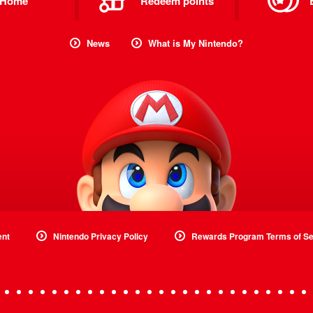
Home
Redeem points
News
What is My Nintendo?
ent
Nintendo Privacy Policy
Rewards Program Terms of Se