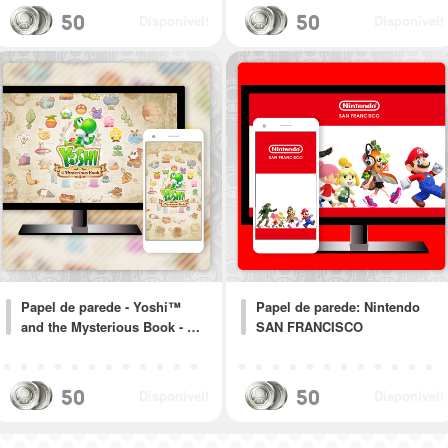
50
50
Disponível!
Disponível!
Papel de parede - Yoshi™
Papel de parede: Nintendo
and the Mysterious Book - …
SAN FRANCISCO
50
50
Disponível!
Disponível!