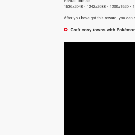
Portrait format:
1536x2048・1242x2688・1200x1920・1
After you have got this reward, you can 
Craft cosy towns with Pokémo