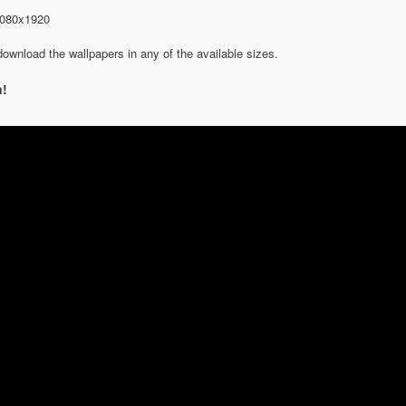
080x1920
download the wallpapers in any of the available sizes.
n!