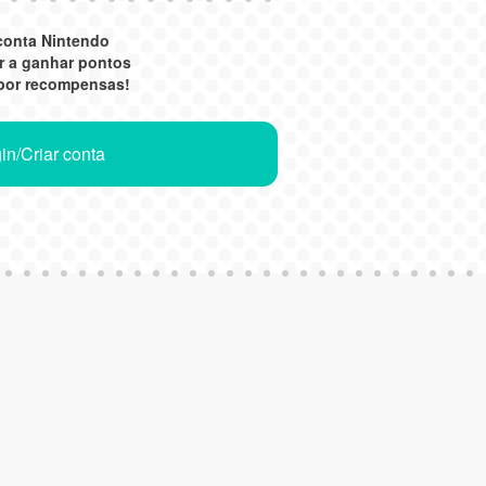
conta Nintendo
r a ganhar pontos
 por recompensas!
in/Criar conta