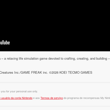
 a relaxing life simulation game devoted to crafting, creating, and building –
o/Creatures Inc./GAME FREAK inc. ©2026 KOEI TECMO GAMES
o you for your personal use only.
 usuário da conta Nintendo
e aos
Termos de serviço
do programa de recompensas My Nint