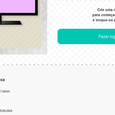
Crie uma 
para começa
e troque-os
Fazer log
nsa
 tablet.
536x864