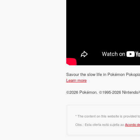
Savour the slow life in Pokémon Pokopia –
Learn more
©2026 Pokémon. ©1995-2026 Nintend
* The content on this website is provided t
Obs.: Esta oferta está sujeita ao
Acordo de