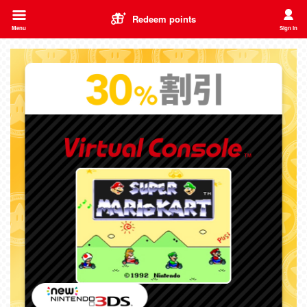
Redeem points
Menu
Sign in