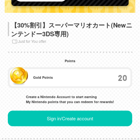
【30%割引】スーパーマリオカート(Newニ
ンテンドー3DS専用)
Just for You offer
Points
20
Gold Points
Create a Nintendo Account to start earning
My Nintendo points that you can redeem for rewards!
Sign in/Create account