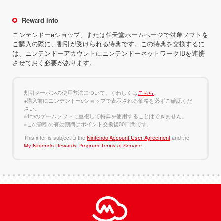
Reward info
ニンテンドーeショップ、または任天堂ホームページで対象ソフトを
ご購入の際に、割引が受けられる特典です。この特典を交換するに
は、ニンテンドーアカウントにニンテンドーネットワークIDを連携
させておく必要があります。
割引クーポンの使用方法について、くわしくは
こちら
。
※購入前にニンテンドーeショップで表示される価格を必ずご確認くだ
さい。
※1つのゲームソフトに重複して特典を使用することはできません。
※この割引の有効期間はポイント交換後30日間です。
This offer is subject to the
Nintendo Account User Agreement
and the
My Nintendo Rewards Program Terms of Service
.