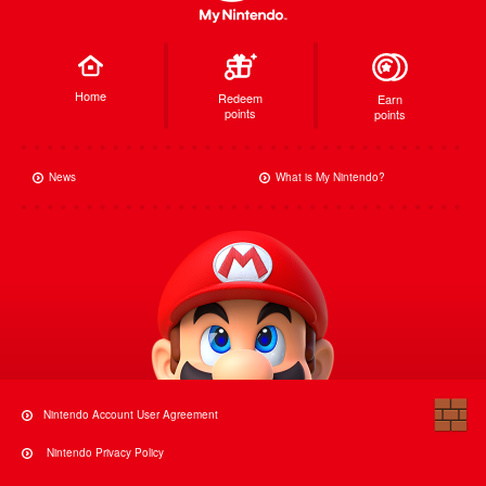
Home
Redeem
Earn
points
points
News
What is My Nintendo?
Nintendo Account User Agreement
Nintendo Privacy Policy