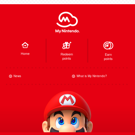
Home
Redeem
Earn
points
points
News
What is My Nintendo?