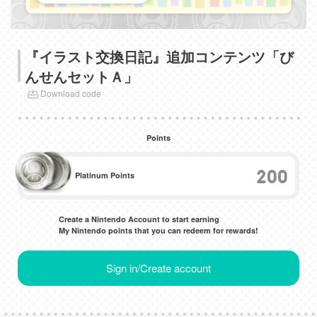
『イラスト交換日記』追加コンテンツ「び
んせんセットＡ」
Download code
Points
200
Platinum Points
Create a Nintendo Account to start earning
My Nintendo points that you can redeem for rewards!
Sign in/Create account