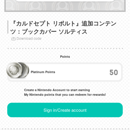
『カルドセプト リボルト』追加コンテン
ツ：ブックカバー ソルティス
Download code
Points
50
Platinum Points
Create a Nintendo Account to start earning
My Nintendo points that you can redeem for rewards!
Sign in/Create account