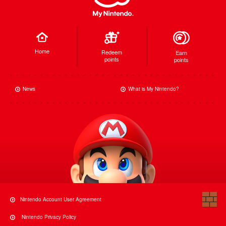
Home
Redeem
Earn
points
points
News
What is My Nintendo?
Nintendo Account User Agreement
Nintendo Privacy Policy