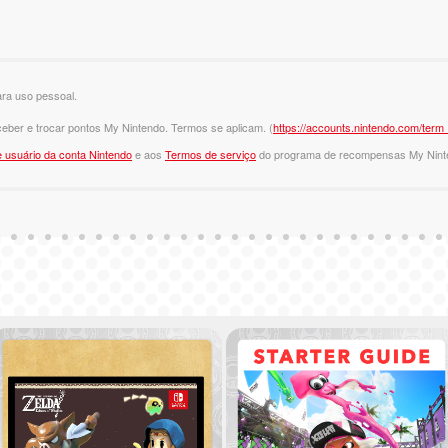
ra uso pessoal.
eber e trocar pontos My Nintendo. Termos se aplicam. (
https://accounts.nintendo.com/term_
 usuário da conta Nintendo
e aos
Termos de serviço
do programa de recompensas My Nint