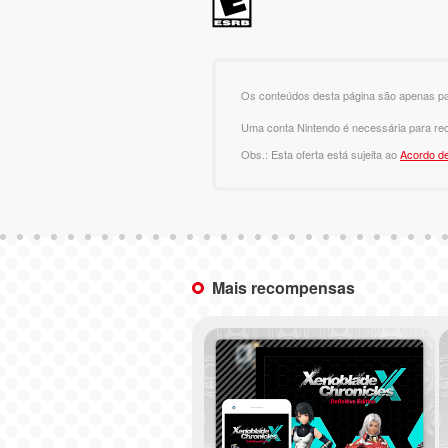
Os conteúdos desta página são apenas pa
Uma conta Nintendo é necessária para rec
Obs.: Esta oferta está sujeita ao
Acordo de
Mais recompensas