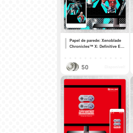
Papel de parede: Xenoblade
Chronicles™ X: Definitive E…
50
Disponível!