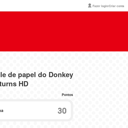
Fazer login/Criar conta
ile de papel do Donkey
turns HD
Pontos
30
na