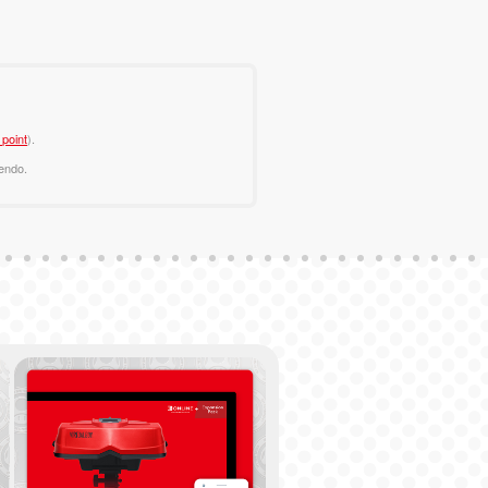
point
).
endo.