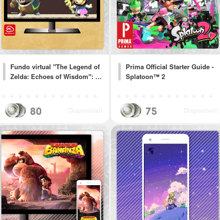
Fundo virtual "The Legend of
Prima Official Starter Guide -
Zelda: Echoes of Wisdom": …
Splatoon™ 2
80
75
Disponível!
Disponível!