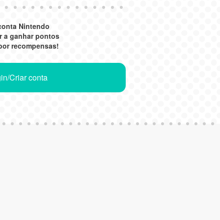
conta Nintendo
r a ganhar pontos
 por recompensas!
in/Criar conta