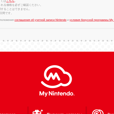
しくは
こちら
。
される価格を必ずご確認ください。
用することはできません。
0日間です。
 положения
соглашения об учетной записи Nintendo
и
условия бонусной программы My 