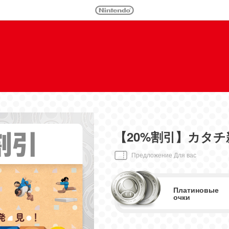
【20%割引】カタチ
Предложение Для вас
Платиновые
очки