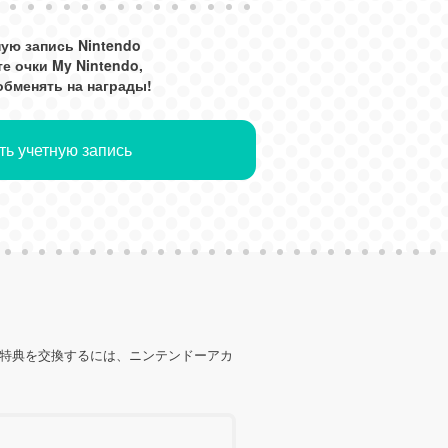
ную запись Nintendo
е очки My Nintendo,
бменять на награды!
ать учетную запись
の特典を交換するには、ニンテンドーアカ