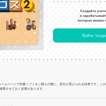
Создайте учет
и зарабатывайт
которые можно о
Войти / созд
ホームページで対象ソフトをご購入の際に、割引が受けられる特典です。こ
を連携させておく必要があります。